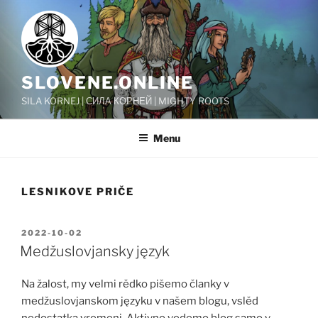
Skip
to
content
SLOVENE.ONLINE
SILA KORNEJ | СИЛА КОРНЕЙ | MIGHTY ROOTS
Menu
LESNIKOVE PRIČE
POSTED
2022-10-02
ON
Medžuslovjansky język
Na žalost, my velmi rědko pišemo članky v
medžuslovjanskom języku v našem blogu, vslěd
nedostatka vremeni. Aktivno vedemo blog samo v