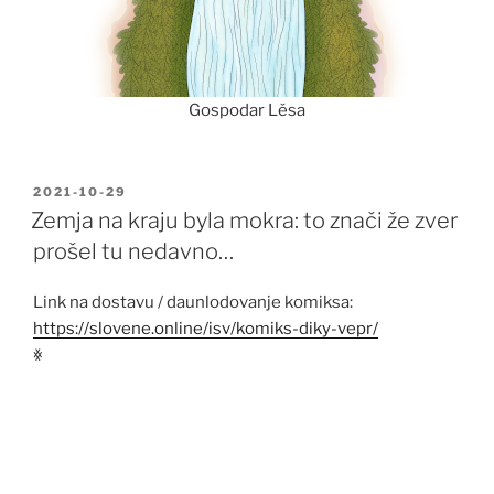
​Gospodar Lěsa
POSTED
2021-10-29
ON
Zemja na kraju byla mokra: to znači že zver
prošel tu nedavno…
Link na dostavu / daunlodovanje komiksa:
https://slovene.online/isv/komiks-diky-vepr/
ꏍ
Video
Player