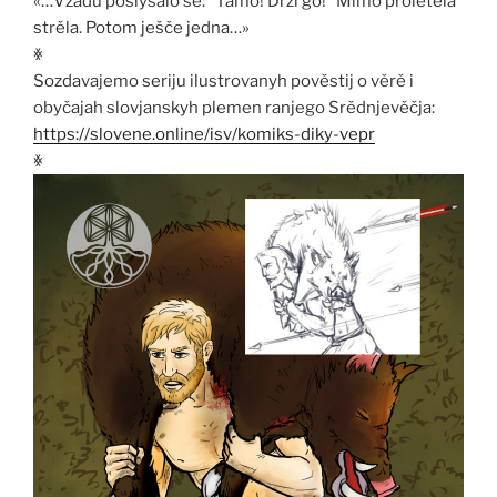
«…Vzadu poslyšalo se: “Tamo! Drži go!” Mimo proletěla
strěla. Potom ješče jedna…»
ꏍ
Sozdavajemo seriju ilustrovanyh pověstij o věrě i
obyčajah slovjanskyh plemen ranjego Srědnjevěčja:
https://slovene.online/isv/komiks-diky-vepr
ꏍ