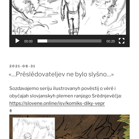
00:00
00:20
POSTED
2021-08-31
ON
«…Prěslědovateljev ne bylo slyšno…»
Sozdavajemo seriju ilustrovanyh pověstij o věrě i
obyčajah slovjanskyh plemen ranjego Srědnjevěčja:
https://slovene.online/isv/komiks-diky-vepr
ꏍ