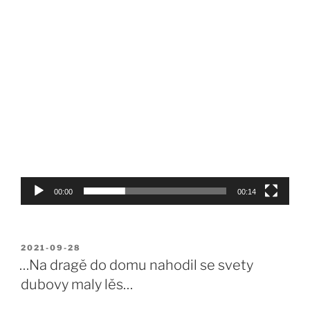
00:00
00:14
POSTED
2021-09-28
ON
…Na dragě do domu nahodil se svety
dubovy maly lěs…