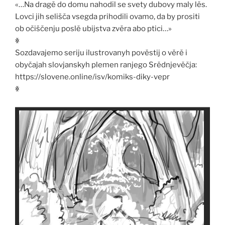
«…Na dragě do domu nahodil se svety dubovy maly lěs.
Lovci jih selišča vsegda prihodili ovamo, da by prositi
ob očiščenju poslě ubijstva zvěra abo ptici…»
ꏍ
Sozdavajemo seriju ilustrovanyh pověstij o věrě i
obyčajah slovjanskyh plemen ranjego Srědnjevěčja:
https://slovene.online/isv/komiks-diky-vepr
ꏍ
Video
Player