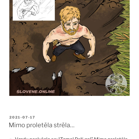
POSTED
2021-07-17
ON
Mimo proletěla strěla…