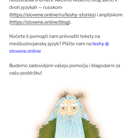
dvoh językah — russkom
(
https://slovene.online/ru/leshy-stories
) i anglijskom
(
https://slovene.online/blog
).
Hočete li pomogti nam prěvoditi teksty na
medžuslovjansky język? Pišite nam na
leshy @
slovene.online
Budemo zadovoljeni vašeju pomočju i blagodarni za
vašu poddržku!