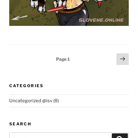
Posts
Next
Page
1
page
pagination
CATEGORIES
Uncategorized @isv
(8)
SEARCH
Search