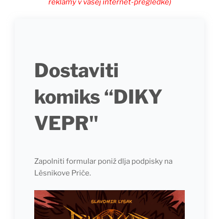
reklamy v vašej internet-prěgledkě)
Dostaviti
komiks “DIKY
VEPR"
Zapolniti formular poniž dlja podpisky na
Lěsnikove Priče.