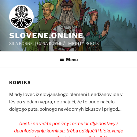
Skip
to
content
SLOVENE.ONLINE
SILA KORNEJ | СИЛА КОРНЕЙ | MIGHTY ROOTS
Menu
KOMIKS
Mlady lovec iz slovjanskogo plemeni Lendžanov ide v
lěs po slědam vepra, ne znajuči, že to bude načelo
dolgogo puta, polnogo nevědomyh izkusov i prigod…
(Jestli ne vidite ponižny formular dlja dostavy /
daunlodovanja komiksa, trěba odključiti blokovanje