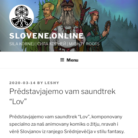
Skip
to
content
SLOVENE.ONLINE
SILA KORNEJ | СИЛА КОРНЕЙ | MIGHTY ROOTS
Menu
POSTED
2020-03-14
BY
LESHY
ON
Prědstavjajemo vam saundtrek
“Lov”
Prědstavjajemo vam saundtrek “Lov”, komponovany
specialno za naš animovany komiks o žitju, nravah i
věrě Slovjanov iz ranjego Srědnjevěčja v stilu fantasy.