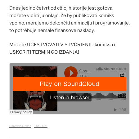
Dnes jedino četvrt od cěloj historije jest gotova,
možete viděti ju onlajn. Že by publikovati komiks
vpolno, morajemo dokončiti animaciju i programovanje,
to potrěbuje nemale finansove naklady.
Možete UČESTVOVATI V STVORJENJU komiksa i
USKORITI TERMIN GO IZDANJA!
Slovene.Online
·
The Hunt