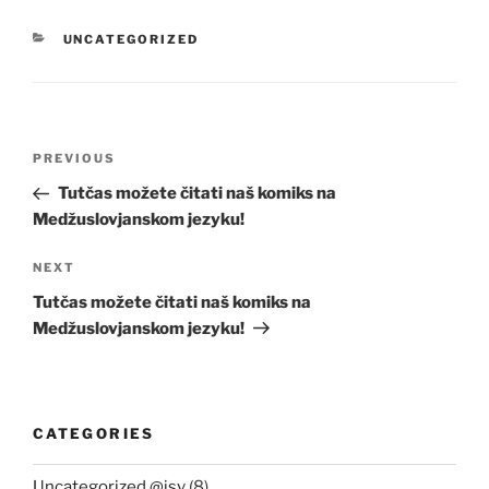
CATEGORIES
UNCATEGORIZED
Post
PREVIOUS
Previous
navigation
Post
Tutčas možete čitati naš komiks na
Medžuslovjanskom jezyku!
NEXT
Next
Post
Tutčas možete čitati naš komiks na
Medžuslovjanskom jezyku!
CATEGORIES
Uncategorized @isv
(8)