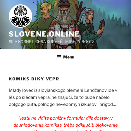
Skip
to
content
SLOVENE.ONLINE
SILA KORNEJ | СИЛА КОРНЕЙ | MIGHTY ROOTS
Menu
KOMIKS DIKY VEPR
Mlady lovec iz slovjanskogo plemeni Lendžanov ide v
lěs po slědam vepra, ne znajuči, že to bude načelo
dolgogo puta, polnogo nevědomyh izkusov i prigod…
(Jestli ne vidite ponižny formular dlja dostavy /
daunlodovanja komiksa, trěba odključiti blokovanje