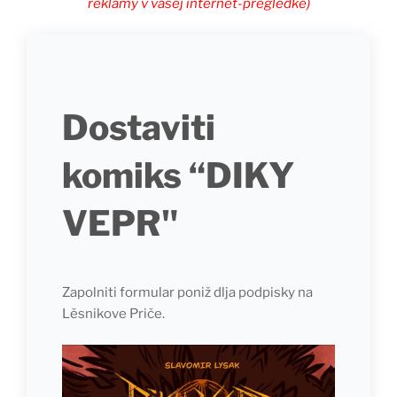
reklamy v vašej internet-prěgledkě)
Dostaviti
komiks “DIKY
VEPR"
Zapolniti formular poniž dlja podpisky na
Lěsnikove Priče.