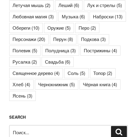
Летучая мышь
(2)
Леший
(6)
Лук и стрелы
(5)
Любовная магия
(3)
Музыка
(6)
Наброски
(13)
Обереги
(10)
Оружие
(5)
Перо
(2)
Персонажи
(20)
Перун
(8)
Подкова
(3)
Полевик
(5)
Полудница
(3)
Пострижины
(4)
Русалка
(2)
Свадьба
(6)
Священное дерево
(4)
Соль
(5)
Топор
(2)
Хлеб
(4)
Чернокнижник
(5)
Чёрная книга
(4)
Ясень
(3)
SEARCH
Искать:
Поиск