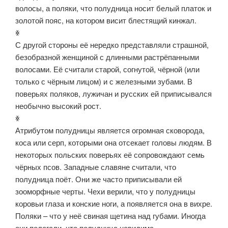
волосы, а поляки, что полудница носит белый платок и
золотой пояс, на котором висит блестящий кинжал.
ꏍ
С другой стороны её нередко представляли страшной,
безобразной женщиной с длинными растрёпанными
волосами. Её считали старой, согнутой, чёрной (или
только с чёрным лицом) и с железными зубами. В
поверьях поляков, лужичан и русских ей приписывался
необычно высокий рост.
ꏍ
Атрибутом полудницы является огромная сковорода,
коса или серп, которыми она отсекает головы людям. В
некоторых польских поверьях её сопровождают семь
чёрных псов. Западные славяне считали, что
полудница поёт. Они же часто приписывали ей
зооморфные черты. Чехи верили, что у полудницы
коровьи глаза и конские ноги, а появляется она в вихре.
Поляки – что у неё свиная щетина над губами. Иногда
они полагали, что полудница невидима.