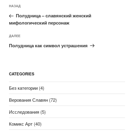
Навигация
Предыдущая
НАЗАД
по
запись:
записям
Полудница – славянский женский
мифологический персонаж
Следующая
ДАЛЕЕ
запись
Полудница как символ устрашения
CATEGORIES
Без категории
(4)
Верования Славян
(72)
Исследования
(5)
Комикс Арт
(40)