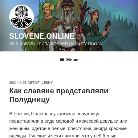
Перейти
к
содержимому
SLOVENE.ONLINE
SILA KORNEJ | СИЛА КОРНЕЙ | MIGHTY ROOTS
Меню
ОПУБЛИКОВАНО
2021-10-06
АВТОР:
LESHY
Как славяне представляли
Полудницу
В России, Польше и у лужичан полудницу
представляли в виде молодой и красивой девушки или
женщины, одетой в белые, блестящие, иногда красные
одежды. Русские и чехи считали, что у неё белые