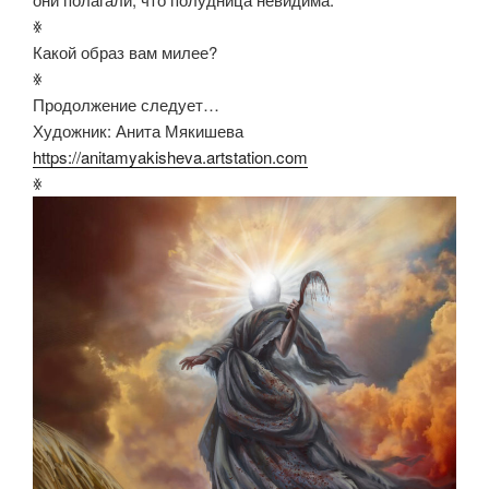
ꏍ
Какой образ вам милее?
ꏍ
Продолжение следует…
Художник: Анита Мякишева
https://anitamyakisheva.artstation.com
ꏍ