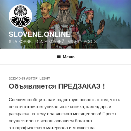
Перейти
к
содержимому
SLOVENE.ONLINE
SILA KORNEJ | СИЛА КОРНЕЙ | MIGHTY ROOTS
Меню
ОПУБЛИКОВАНО
2022-10-29
АВТОР:
LESHY
Объявляется ПРЕДЗАКАЗ !
Спешим сообщить вам радостную новость о том, что к
печати готовятся уникальные книжка, календарь и
раскраска на тему славянского месяцеслова! Проект
осуществлен с использованием богатого
этнографического материала и множества