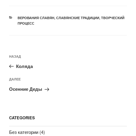
РУБРИКИ
ВЕРОВАНИЯ СЛАВЯН
,
СЛАВЯНСКИЕ ТРАДИЦИИ
,
ТВОРЧЕСКИЙ
ПРОЦЕСС
Навигация
Предыдущая
НАЗАД
по
запись:
записям
Коляда
Следующая
ДАЛЕЕ
запись
Осенние Деды
CATEGORIES
Без категории
(4)