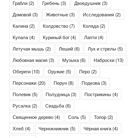
Грабли
(2)
Гребень
(3)
Двоедушник
(3)
Домовой
(3)
Животные
(3)
Исследования
(2)
Калина
(2)
Колдовство
(7)
Коляда
(2)
Купала
(4)
Куриный бог
(4)
Лапти
(4)
Летучая мышь
(2)
Леший
(6)
Лук и стрелы
(5)
Любовная магия
(3)
Музыка
(6)
Наброски
(13)
Обереги
(10)
Оружие
(5)
Перо
(2)
Персонажи
(20)
Перун
(8)
Подкова
(3)
Полевик
(5)
Полудница
(3)
Пострижины
(4)
Русалка
(2)
Свадьба
(6)
Священное дерево
(4)
Соль
(5)
Топор
(2)
Хлеб
(4)
Чернокнижник
(5)
Чёрная книга
(4)