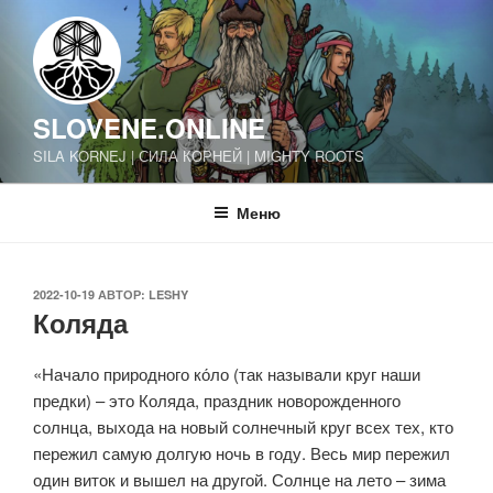
Перейти
к
содержимому
SLOVENE.ONLINE
SILA KORNEJ | СИЛА КОРНЕЙ | MIGHTY ROOTS
Меню
ОПУБЛИКОВАНО
2022-10-19
АВТОР:
LESHY
Коляда
«Начало природного ко́ло (так называли круг наши
предки) – это Коляда, праздник новорожденного
солнца, выхода на новый солнечный круг всех тех, кто
пережил самую долгую ночь в году. Весь мир пережил
один виток и вышел на другой. Солнце на лето – зима