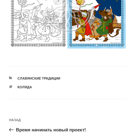
РУБРИКИ
СЛАВЯНСКИЕ ТРАДИЦИИ
МЕТКИ
КОЛЯДА
Навигация
Предыдущая
НАЗАД
по
запись:
записям
Время начинать новый проект!