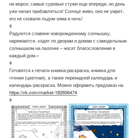
на мороз: самые суровые стужи еще впереди, но день
уже начал прибавляться! Солнце живо, оно не умрет,
его не сковали льдом зима и ночь!
ꏍ
Радуются славяне новорожденному солнышку,
наряжаются, ходят по дворам и домам с самодельным
солнышком на палочке – носят благословления в
каждый дом.»
ꏍ
Готовятся к печати книжка-раскраска, книжка для
чтения (цветная), а также перекидной календарь и
календарь-раскраска. Можно оформить предзаказ на
https://vk.com/market-182606474
ꏍ