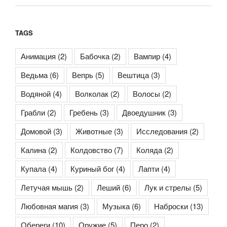
TAGS
Анимация
(2)
Бабочка
(2)
Вампир
(4)
Ведьма
(6)
Вепрь
(5)
Вештица
(3)
Водяной
(4)
Волколак
(2)
Волосы
(2)
Грабли
(2)
Гребень
(3)
Двоедушник
(3)
Домовой
(3)
Животные
(3)
Исследования
(2)
Калина
(2)
Колдовство
(7)
Коляда
(2)
Купала
(4)
Куриный бог
(4)
Лапти
(4)
Летучая мышь
(2)
Леший
(6)
Лук и стрелы
(5)
Любовная магия
(3)
Музыка
(6)
Наброски
(13)
Обереги
(10)
Оружие
(5)
Перо
(2)