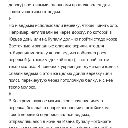
дорогу) восточными славянами практиковался для
защиты скотины от ведьм.
ꏍ
Но и ведьмы использовали веревку, чтобы чинить зло.
Например, натягивали ее через дорогу, по которой в
Юрьев день или на Купалу должно пройти стадо коров.
Восточные и западные славяне верили, что для
отбирания молока у коров ведьма собирала росу
веревкой (а также уздечкой и др.), с которой потом
текло молоко. В поверьях украинцев, лужичан и южных
славян ведьма с этой же целью доила веревку (или
пояс), перекинутую через потолочную балку, и с нее
текло молоко.
ꏍ
В Костроме важное магическое значение имела
веревка, бывшая в соприкосновении с покойником.
Такой веревкой подпоясывалась ведьма,
отправлявшаяся в ночь на Ивана Купалу «отбирать
спор» (спор от др.-рус. спорыня – обилие, урожай) с