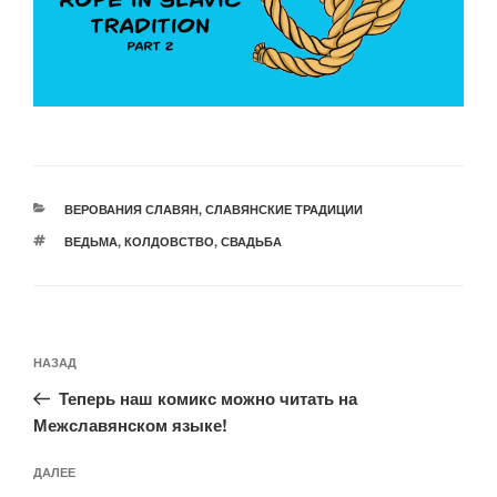
РУБРИКИ
ВЕРОВАНИЯ СЛАВЯН
,
СЛАВЯНСКИЕ ТРАДИЦИИ
МЕТКИ
ВЕДЬМА
,
КОЛДОВСТВО
,
СВАДЬБА
Навигация
Предыдущая
НАЗАД
по
запись:
записям
Теперь наш комикс можно читать на
Межславянском языке!
Следующая
ДАЛЕЕ