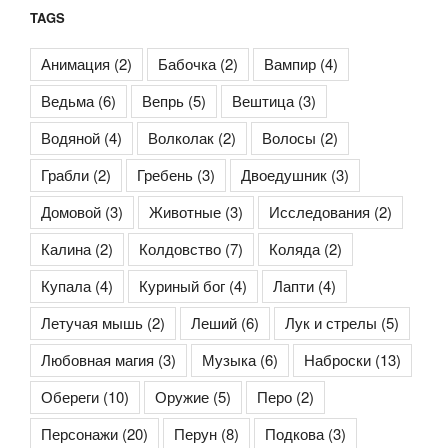
TAGS
Анимация
(2)
Бабочка
(2)
Вампир
(4)
Ведьма
(6)
Вепрь
(5)
Вештица
(3)
Водяной
(4)
Волколак
(2)
Волосы
(2)
Грабли
(2)
Гребень
(3)
Двоедушник
(3)
Домовой
(3)
Животные
(3)
Исследования
(2)
Калина
(2)
Колдовство
(7)
Коляда
(2)
Купала
(4)
Куриный бог
(4)
Лапти
(4)
Летучая мышь
(2)
Леший
(6)
Лук и стрелы
(5)
Любовная магия
(3)
Музыка
(6)
Наброски
(13)
Обереги
(10)
Оружие
(5)
Перо
(2)
Персонажи
(20)
Перун
(8)
Подкова
(3)