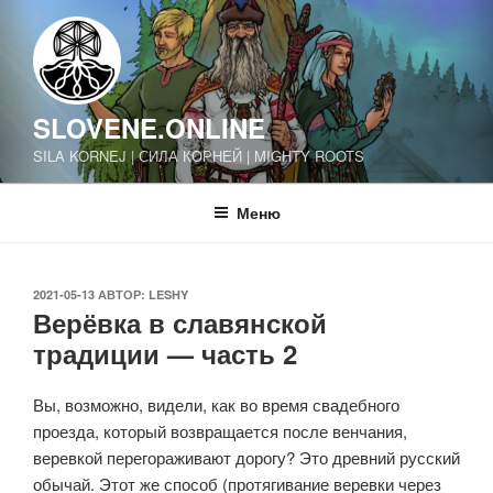
Перейти
к
содержимому
SLOVENE.ONLINE
SILA KORNEJ | СИЛА КОРНЕЙ | MIGHTY ROOTS
Меню
ОПУБЛИКОВАНО
2021-05-13
АВТОР:
LESHY
Верёвка в славянской
традиции — часть 2
Вы, возможно, видели, как во время свадебного
проезда, который возвращается после венчания,
веревкой перегораживают дорогу? Это древний русский
обычай. Этот же способ (протягивание веревки через