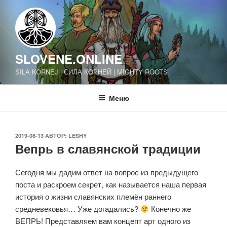
Перейти
к
содержимому
SLOVENE.ONLINE
SILA KORNEJ | СИЛА КОРНЕЙ | MIGHTY ROOTS
Меню
ОПУБЛИКОВАНО
2019-08-13
АВТОР:
LESHY
Вепрь в славянской традиции
Сегодня мы дадим ответ на вопрос из предыдущего
поста и раскроем секрет, как называется наша первая
история о жизни славянских племён раннего
средневековья… Уже догадались?
Конечно же
ВЕПРЬ! Представляем вам концепт арт одного из