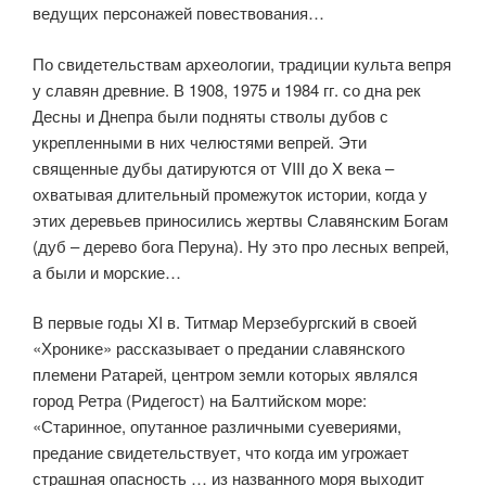
ведущих персонажей повествования…
По свидетельствам археологии, традиции культа вепря
у славян древние. В 1908, 1975 и 1984 гг. со дна рек
Десны и Днепра были подняты стволы дубов с
укрепленными в них челюстями вепрей. Эти
священные дубы датируются от VIII до X века –
охватывая длительный промежуток истории, когда у
этих деревьев приносились жертвы Славянским Богам
(дуб – дерево бога Перуна). Ну это про лесных вепрей,
а были и морские…
В первые годы XI в. Титмар Мерзебургский в своей
«Хронике» рассказывает о предании славянского
племени Ратарей, центром земли которых являлся
город Ретра (Ридегост) на Балтийском море:
«Старинное, опутанное различными суевериями,
предание свидетельствует, что когда им угрожает
страшная опасность … из названного моря выходит