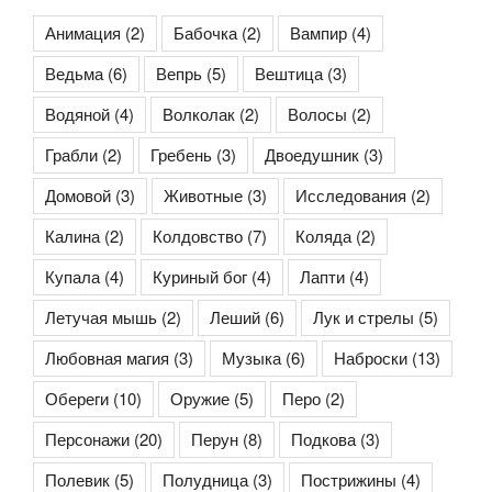
Анимация
(2)
Бабочка
(2)
Вампир
(4)
Ведьма
(6)
Вепрь
(5)
Вештица
(3)
Водяной
(4)
Волколак
(2)
Волосы
(2)
Грабли
(2)
Гребень
(3)
Двоедушник
(3)
Домовой
(3)
Животные
(3)
Исследования
(2)
Калина
(2)
Колдовство
(7)
Коляда
(2)
Купала
(4)
Куриный бог
(4)
Лапти
(4)
Летучая мышь
(2)
Леший
(6)
Лук и стрелы
(5)
Любовная магия
(3)
Музыка
(6)
Наброски
(13)
Обереги
(10)
Оружие
(5)
Перо
(2)
Персонажи
(20)
Перун
(8)
Подкова
(3)
Полевик
(5)
Полудница
(3)
Пострижины
(4)