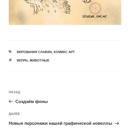
РУБРИКИ
ВЕРОВАНИЯ СЛАВЯН
,
КОМИКС АРТ
МЕТКИ
ВЕПРЬ
,
ЖИВОТНЫЕ
Навигация
Предыдущая
НАЗАД
по
запись:
записям
Создаём фоны
Следующая
ДАЛЕЕ
запись
Новые персонажи нашей графической новеллы