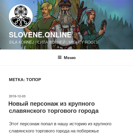
Перейти
к
содержимому
SLOVENE.ONLINE
SILA KORNEJ | СИЛА КОРНЕЙ | MIGHTY ROOTS
Меню
МЕТКА:
ТОПОР
ОПУБЛИКОВАНО
2019-12-03
Новый персонаж из крупного
славянского торгового города
Этот персонаж попал в нашу историю из крупного
славянского торгового города на побережье