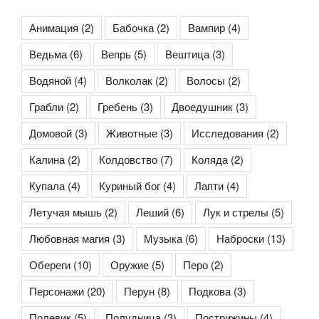
Анимация
(2)
Бабочка
(2)
Вампир
(4)
Ведьма
(6)
Вепрь
(5)
Вештица
(3)
Водяной
(4)
Волколак
(2)
Волосы
(2)
Грабли
(2)
Гребень
(3)
Двоедушник
(3)
Домовой
(3)
Животные
(3)
Исследования
(2)
Калина
(2)
Колдовство
(7)
Коляда
(2)
Купала
(4)
Куриный бог
(4)
Лапти
(4)
Летучая мышь
(2)
Леший
(6)
Лук и стрелы
(5)
Любовная магия
(3)
Музыка
(6)
Наброски
(13)
Обереги
(10)
Оружие
(5)
Перо
(2)
Персонажи
(20)
Перун
(8)
Подкова
(3)
Полевик
(5)
Полудница
(3)
Пострижины
(4)