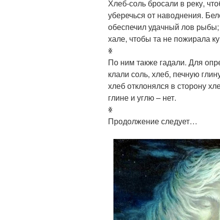
Хлеб-соль бросали в реку, чт
уберечься от наводнения. Бел
обеспечил удачный лов рыбы;
хале, чтобы та не пожирала к
ꏍ
По ним также гадали. Для опр
клали соль, хлеб, печную глин
хлеб отклонялся в сторону хле
глине и углю – нет.
ꏍ
Продолжение следует…