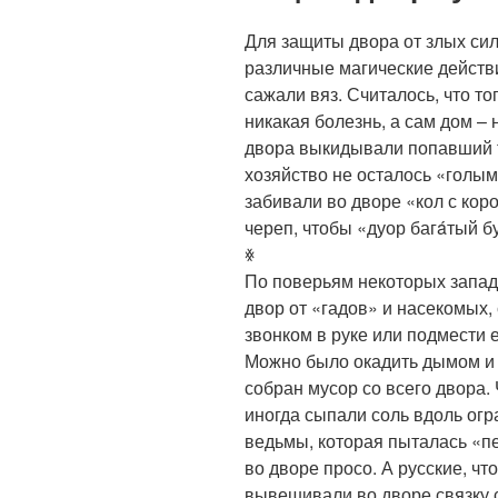
Для защиты двора от злых сил,
различные магические действ
сажали вяз. Считалось, что то
никакая болезнь, а сам дом – 
двора выкидывали попавший ту
хозяйство не осталось «голым
забивали во дворе «кол с кор
череп, чтобы «дуор багáтый б
ꏍ
По поверьям некоторых запад
двор от «гадов» и насекомых,
звонком в руке или подмести 
Можно было окадить дымом и 
собран мусор со всего двора.
иногда сыпали соль вдоль огр
ведьмы, которая пыталась «п
во дворе просо. А русские, что
вывешивали во дворе связку 