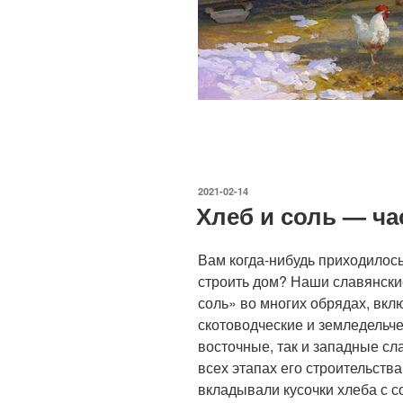
ОПУБЛИКОВАНО
2021-02-14
Хлеб и соль — ча
Вам когда-нибудь приходилось
строить дом? Наши славянски
соль» во многих обрядах, вкл
скотоводческие и земледельчес
восточные, так и западные сл
всех этапах его строительств
вкладывали кусочки хлеба с с