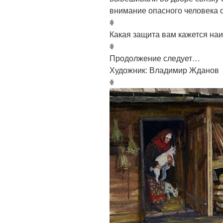
внимание опасного человека 
ꏍ
Какая защита вам кажется на
ꏍ
Продолжение следует…
Художник: Владимир Жданов
ꏍ