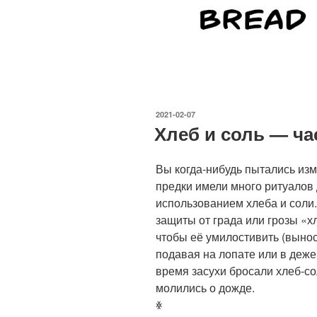
ОПУБЛИКОВАНО
2021-02-07
Хлеб и соль — ча
Вы когда-нибудь пытались изм
предки имели много ритуалов д
использованием хлеба и соли
защиты от града или грозы «х
чтобы её умилостивить (вынос
подавая на лопате или в деже 
время засухи бросали хлеб-со
молились о дожде.
ꏍ