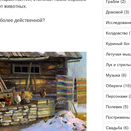
Грабли
(2)
от животных.
Домовой
(3)
иболее действенной?
Исследован
Колдовство
(
Куриный бог
Летучая мы
Лук и стрелы
Музыка
(6)
Обереги
(10)
Персонажи
(
Полевик
(5)
Пострижины
Свадьба
(6)