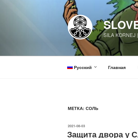
Перейти
к
содержимому
SLOV
SILA KORNEJ 
Русский
Главная
МЕТКА:
СОЛЬ
ОПУБЛИКОВАНО
2021-08-03
Защита двора у 