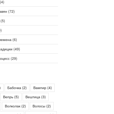
(4)
авян
(72)
(5)
)
лемена
(6)
радиции
(49)
роцесс
(29)
)
Бабочка
(2)
Вампир
(4)
Вепрь
(5)
Вештица
(3)
Волколак
(2)
Волосы
(2)