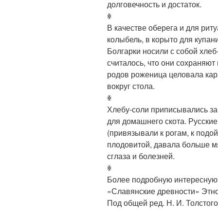
долговечность и достаток.
ꏍ
В качестве оберега и для рит
колыбель, в корыто для купан
Болгарки носили с собой хлеб-
считалось, что они сохраняют
родов роженица целовала кар
вокруг стола.
ꏍ
Хлебу-соли приписывались з
для домашнего скота. Русские
(привязывали к рогам, к подой
плодовитой, давала больше мя
сглаза и болезней.
ꏍ
Более подробную интересную 
«Славянские древности» Этнол
Под общей ред. Н. И. Толстого