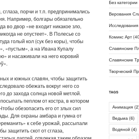
Без категории
 сглаза, порчи и т.п. предпринимались
Верования Сл
ия. Например, болгары обязательно
Исследования
гда во двор «не входит никакое зло,
никогда не опустеет». В Полесье со
Комикс Арт
(40
да голый кол (сук без коры), чтобы
Славянские П
», «пустым», а на Ивана Купалу
ою» и насаживали на него коровий
Славянские Т
уў».
Творческий П
ных и южных славян, чтобы защитить
 следовало обежать вокруг него со
TAGS
его до захода солнца новой метлой.
посыпать пеплом от костра, в котором
Анимация
(2
 Чтобы обезопасить его от злых сил
ады. Для охраны амбара и гумна от
Ведьма
(6)
ереманить» к себе урожай, рассыпали
Водяной
(4)
бы защитить скот от сглаза,
старых лаптей, отвлекая таким образом