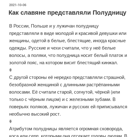
ОПУБЛИКОВАНО
2021-10-06
Как славяне представляли Полудницу
В России, Польше и у лужичан полудницу
представляли в виде молодой и красивой девушки или
женщины, одетой в белые, блестящие, иногда красные
одежды. Русские и чехи считали, что у неё белые
волосы, а поляки, что полудница носит белый платок и
золотой пояс, на котором висит блестящий кинжал.
ꏍ
С другой стороны её нередко представляли страшной,
безобразной женщиной с длинными растрёпанными
волосами. Её считали старой, согнутой, чёрной (или
только с чёрным лицом) и с железными зубами. В
поверьях поляков, лужичан и русских ей приписывался
необычно высокий рост.
ꏍ
Атрибутом полудницы является огромная сковорода,
коса или серп, которыми она отсекает головы людям. В