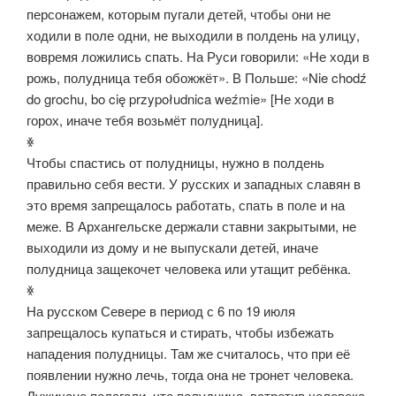
персонажем, которым пугали детей, чтобы они не
ходили в поле одни, не выходили в полдень на улицу,
вовремя ложились спать. На Руси говорили: «Не ходи в
рожь, полудница тебя обожжёт». В Польше: «Nie chodź
do grochu, bo cię przypołudnica weźmie» [Не ходи в
горох, иначе тебя возьмёт полудница].
ꏍ
Чтобы спастись от полудницы, нужно в полдень
правильно себя вести. У русских и западных славян в
это время запрещалось работать, спать в поле и на
меже. В Архангельске держали ставни закрытыми, не
выходили из дому и не выпускали детей, иначе
полудница защекочет человека или утащит ребёнка.
ꏍ
На русском Севере в период с 6 по 19 июля
запрещалось купаться и стирать, чтобы избежать
нападения полудницы. Там же считалось, что при её
появлении нужно лечь, тогда она не тронет человека.
Лужичане полагали, что полудница, встретив человека,