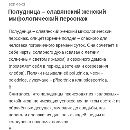
ОПУБЛИКОВАНО
2021-10-02
Полудница – славянский женский
мифологический персонаж
Полудница – славянский женский мифологический
персонаж, олицетворение полдня – опасного для
человека пограничного времени суток. Она сочетает в
себе черты солярного духа (связан с летним
солнечным светом и жаром) и сезонного демона
(проявляет себя в период цветения и созревания
хлебов). Поляки называли её południca, чехи –
polednice, лужичане – připołdnica или pśespołnica.
ꏍ
Считалось, что полудницы происходят из «заложных»
покойников, не имеющих успокоения на «том свете»: из
обручённых девушек, умерших до свадьбы, как
полагали словаки, из душ злых людей, ведьм и
колдунов в поверьях поляков.
ꏍ