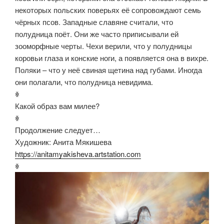
некоторых польских поверьях её сопровождают семь
чёрных псов. Западные славяне считали, что
полудница поёт. Они же часто приписывали ей
зооморфные черты. Чехи верили, что у полудницы
коровьи глаза и конские ноги, а появляется она в вихре.
Поляки – что у неё свиная щетина над губами. Иногда
они полагали, что полудница невидима.
ꏍ
Какой образ вам милее?
ꏍ
Продолжение следует…
Художник: Анита Мякишева
https://anitamyakisheva.artstation.com
ꏍ