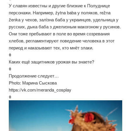
У славян известны и другие близкие к Полуднице
персонажи. Например, żytna baba у поляков, režna
ženka у чехов, залiзна баба у украинцев, удельница у
русских, дыка баба з джелизным макогоном у русинов.
Они тоже пребывают в поле во время созревания
хлебов, регламентируют поведение человека в этот
период и наказывают тех, кто мнёт злаки.
ꏍ
Каких ещё защитников урожая вы знаете?
ꏍ
Продолжение следует…
Photo: Марина Сыскова
https://vk.com/meranda_cosplay
ꏍ