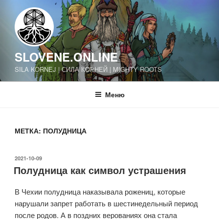
Перейти
к
содержимому
SLOVENE.ONLINE
SILA KORNEJ | СИЛА КОРНЕЙ | MIGHTY ROOTS
Меню
МЕТКА:
ПОЛУДНИЦА
ОПУБЛИКОВАНО
2021-10-09
Полудница как символ устрашения
В Чехии полудница наказывала рожениц, которые
нарушали запрет работать в шестинедельный период
после родов. А в поздних верованиях она стала