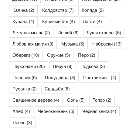
Калина
(2)
Колдовство
(7)
Коляда
(2)
Купала
(4)
Куриный бог
(4)
Лапти
(4)
Летучая мышь
(2)
Леший
(6)
Лук и стрелы
(5)
Любовная магия
(3)
Музыка
(6)
Наброски
(13)
Обереги
(10)
Оружие
(5)
Перо
(2)
Персонажи
(20)
Перун
(8)
Подкова
(3)
Полевик
(5)
Полудница
(3)
Пострижины
(4)
Русалка
(2)
Свадьба
(6)
Священное дерево
(4)
Соль
(5)
Топор
(2)
Хлеб
(4)
Чернокнижник
(5)
Чёрная книга
(4)
Ясень
(3)