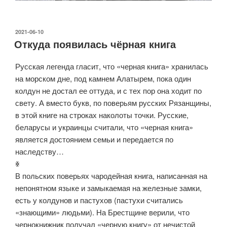
ОПУБЛИКОВАНО
2021-06-10
Откуда появилась чёрная книга
Русская легенда гласит, что «черная книга» хранилась
на морском дне, под камнем Алатырем, пока один
колдун не достал ее оттуда, и с тех пор она ходит по
свету. А вместо букв, по поверьям русских Рязанщины,
в этой книге на строках наколоты точки. Русские,
беларусы и украинцы считали, что «черная книга»
является достоянием семьи и передается по
наследству…
ꏍ
В польских поверьях чародейная книга, написанная на
непонятном языке и замыкаемая на железные замки,
есть у колдунов и пастухов (пастухи считались
«знающими» людьми). На Брестщине верили, что
чернокнижник получал «черную книгу» от нечистой