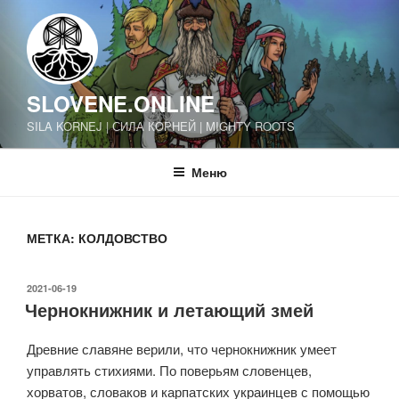
Перейти
к
содержимому
SLOVENE.ONLINE
SILA KORNEJ | СИЛА КОРНЕЙ | MIGHTY ROOTS
Меню
МЕТКА:
КОЛДОВСТВО
ОПУБЛИКОВАНО
2021-06-19
Чернокнижник и летающий змей
Древние славяне верили, что чернокнижник умеет
управлять стихиями. По поверьям словенцев,
хорватов, словаков и карпатских украинцев с помощью