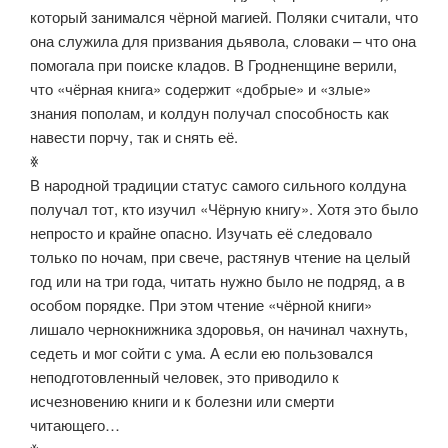
который занимался чёрной магией. Поляки считали, что
она служила для призвания дьявола, словаки – что она
помогала при поиске кладов. В Гродненщине верили,
что «чёрная книга» содержит «добрые» и «злые»
знания пополам, и колдун получал способность как
навести порчу, так и снять её.
ꏍ
В народной традиции статус самого сильного колдуна
получал тот, кто изучил «Чёрную книгу». Хотя это было
непросто и крайне опасно. Изучать её следовало
только по ночам, при свече, растянув чтение на целый
год или на три года, читать нужно было не подряд, а в
особом порядке. При этом чтение «чёрной книги»
лишало чернокнижника здоровья, он начинал чахнуть,
седеть и мог сойти с ума. А если ею пользовался
неподготовленный человек, это приводило к
исчезновению книги и к болезни или смерти
читающего…