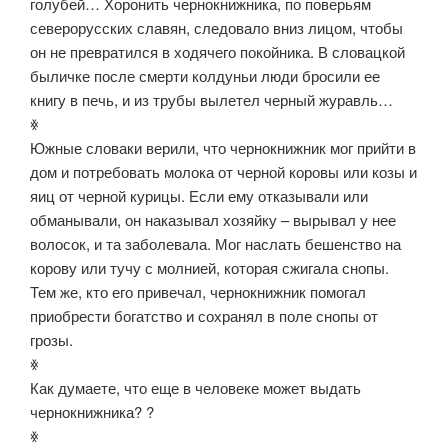
голубей… Хоронить чернокнижника, по поверьям
северорусских славян, следовало вниз лицом, чтобы
он не превратился в ходячего покойника. В словацкой
быличке после смерти колдуньи люди бросили ее
книгу в печь, и из трубы вылетел черный журавль…
ꏍ
Южные словаки верили, что чернокнижник мог прийти в
дом и потребовать молока от черной коровы или козы и
яиц от черной курицы. Если ему отказывали или
обманывали, он наказывал хозяйку – вырывал у нее
волосок, и та заболевала. Мог наслать бешенство на
корову или тучу с молнией, которая сжигала снопы.
Тем же, кто его привечал, чернокнижник помогал
приобрести богатство и сохранял в поле снопы от
грозы.
ꏍ
Как думаете, что еще в человеке может выдать
чернокнижника? ?
ꏍ