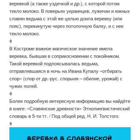
веревкой (а также уздечкой и др.), с которой потом
текло молоко. В поверьях украинцев, лужичан и южных
славян ведьма с этой же целью доила веревку (или
пояс), перекинутую через потолочную балку, и с нее
текло молоко.
ꏍ
В Костроме важное магическое значение имела
веревка, бывшая в соприкосновении с покойником.
Такой веревкой подпоясывалась ведьма,
отправлявшаяся в ночь на Ивана Купалу «отбирать
спор» (спор от др.-рус. спорыня – обилие, урожай) с
чужих полей.
ꏍ
Более подробную интересную информацию вы найдёте
в книге: «Славянские древности» Этнолингвистический
словарь в 5-ти тт. / Под общей ред. Н. И. Толстого.
ꏍ