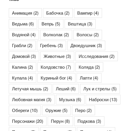
Анимация
(2)
Бабочка
(2)
Вампир
(4)
Ведьма
(6)
Вепрь
(5)
Вештица
(3)
Водяной
(4)
Волколак
(2)
Волосы
(2)
Грабли
(2)
Гребень
(3)
Двоедушник
(3)
Домовой
(3)
Животные
(3)
Исследования
(2)
Калина
(2)
Колдовство
(7)
Коляда
(2)
Купала
(4)
Куриный бог
(4)
Лапти
(4)
Летучая мышь
(2)
Леший
(6)
Лук и стрелы
(5)
Любовная магия
(3)
Музыка
(6)
Наброски
(13)
Обереги
(10)
Оружие
(5)
Перо
(2)
Персонажи
(20)
Перун
(8)
Подкова
(3)