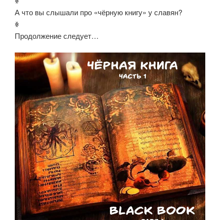
ꏍ
А что вы слышали про «чёрную книгу» у славян?
ꏍ
Продолжение следует…