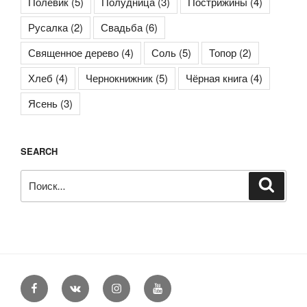
Полевик
(5)
Полудница
(3)
Пострижины
(4)
Русалка
(2)
Свадьба
(6)
Священное дерево
(4)
Соль
(5)
Топор
(2)
Хлеб
(4)
Чернокнижник
(5)
Чёрная книга
(4)
Ясень
(3)
SEARCH
Искать:
Поиск
Facebook
VK
Instagram
YouTube