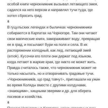
особой книги чернокнижник вызывал летающего змея,
садился на него верхом и направлял тучи туда, где
хотел сбросить град.
ꏍ
В гуцульских легендах и быличках чернокнижники
собираются в Карпатах на Чорногоре. Там они читают
свои магические книги, замораживают воду, превращая
ее в град, и посылают бури на поля и села. В их
распоряжении холодный, как лед, летающий змей
(smok). Кусочки его плоти они держат под языком,
когда летают в жаркие края, где никто не может жить.
Правда считалось также, что чернокнижник может не
только насылать, но и отворачивать градовые тучи.
«Чорнокнижникiв, що град товчут», приглашали на ужин
во время Коляды вместе с другими колдунами,
«знающими», хищными зверями и др. для оберега
посевов и хозяйства.
ꏍ
Помимо Черногоры в Карпатах, какие известные вам