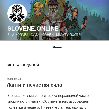
Перейти
к
содержимому
SLOVENE.ONLINE
SILA KORNEJ | СИЛА КОРНЕЙ | MIGHTY ROOTS
Меню
МЕТКА:
ВОДЯНОЙ
ОПУБЛИКОВАНО
2021-07-24
Лапти и нечистая сила
В описаниях мифологических персонажей часто
упоминаются лапти. Обутыми в них изображали
полевика и лешего. Плетение лаптей, наряду с