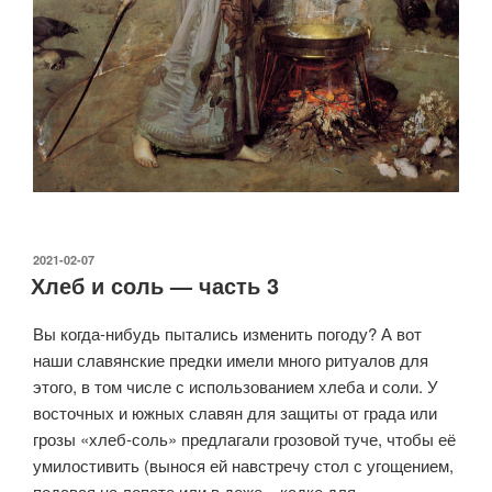
ОПУБЛИКОВАНО
2021-02-07
Хлеб и соль — часть 3
Вы когда-нибудь пытались изменить погоду? А вот
наши славянские предки имели много ритуалов для
этого, в том числе с использованием хлеба и соли. У
восточных и южных славян для защиты от града или
грозы «хлеб-соль» предлагали грозовой туче, чтобы её
умилостивить (вынося ей навстречу стол с угощением,
подавая на лопате или в деже – кадке для