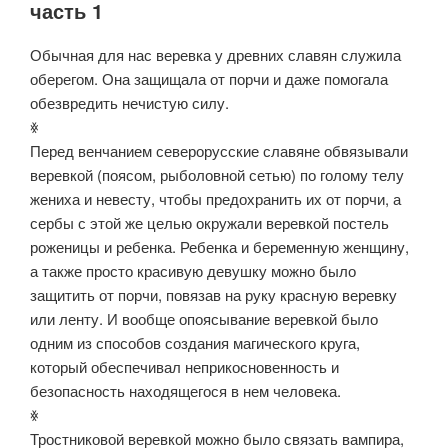
часть 1
Обычная для нас веревка у древних славян служила
оберегом. Она защищала от порчи и даже помогала
обезвредить нечистую силу.
ꏍ
Перед венчанием северорусские славяне обвязывали
веревкой (поясом, рыболовной сетью) по голому телу
жениха и невесту, чтобы предохранить их от порчи, а
сербы с этой же целью окружали веревкой постель
роженицы и ребенка. Ребенка и беременную женщину,
а также просто красивую девушку можно было
защитить от порчи, повязав на руку красную веревку
или ленту. И вообще опоясывание веревкой было
одним из способов создания магического круга,
который обеспечивал неприкосновенность и
безопасность находящегося в нем человека.
ꏍ
Тростниковой веревкой можно было связать вампира,