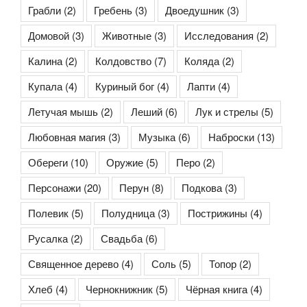
Грабли
(2)
Гребень
(3)
Двоедушник
(3)
Домовой
(3)
Животные
(3)
Исследования
(2)
Калина
(2)
Колдовство
(7)
Коляда
(2)
Купала
(4)
Куриный бог
(4)
Лапти
(4)
Летучая мышь
(2)
Леший
(6)
Лук и стрелы
(5)
Любовная магия
(3)
Музыка
(6)
Наброски
(13)
Обереги
(10)
Оружие
(5)
Перо
(2)
Персонажи
(20)
Перун
(8)
Подкова
(3)
Полевик
(5)
Полудница
(3)
Пострижины
(4)
Русалка
(2)
Свадьба
(6)
Священное дерево
(4)
Соль
(5)
Топор
(2)
Хлеб
(4)
Чернокнижник
(5)
Чёрная книга
(4)