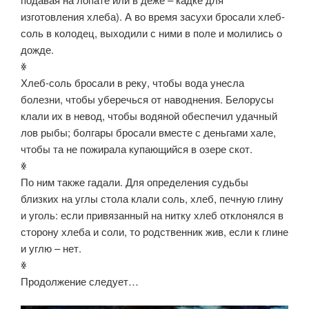
изготовления хлеба). А во время засухи бросали хлеб-
соль в колодец, выходили с ними в поле и молились о
дожде.
ꏍ
Хлеб-соль бросали в реку, чтобы вода унесла
болезни, чтобы уберечься от наводнения. Белорусы
клали их в невод, чтобы водяной обеспечил удачный
лов рыбы; болгары бросали вместе с деньгами хале,
чтобы та не пожирала купающийся в озере скот.
ꏍ
По ним также гадали. Для определения судьбы
близких на углы стола клали соль, хлеб, печную глину
и уголь: если привязанный на нитку хлеб отклонялся в
сторону хлеба и соли, то родственник жив, если к глине
и углю – нет.
ꏍ
Продолжение следует…