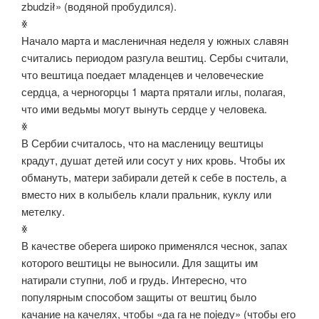
zbudził» (водяной пробудился).
ꏍ
Начало марта и масленичная неделя у южных славян
считались периодом разгула вештиц. Сербы считали,
что вештица поедает младенцев и человеческие
сердца, а черногорцы 1 марта прятали иглы, полагая,
что ими ведьмы могут вынуть сердце у человека.
ꏍ
В Сербии считалось, что на масленицу вештицы
крадут, душат детей или сосут у них кровь. Чтобы их
обмануть, матери забирали детей к себе в постель, а
вместо них в колыбель клали пральник, куклу или
метелку.
ꏍ
В качестве оберега широко применялся чеснок, запах
которого вештицы не выносили. Для защиты им
натирали ступни, лоб и грудь. Интересно, что
популярным способом защиты от вештиц было
качание на качелях, чтобы «да га не поjеду» (чтобы его