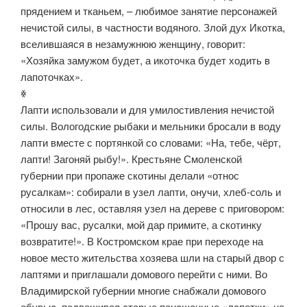
прядением и тканьем, – любимое занятие персонажей
нечистой силы, в частности водяного. Злой дух Икотка,
вселившаяся в незамужнюю женщину, говорит:
«Хозяйка замужом будет, а икоточка будет ходить в
лапоточках».
ꏍ
Лапти использовали и для умилостивления нечистой
силы. Вологодские рыбаки и мельники бросали в воду
лапти вместе с портянкой со словами: «На, тебе, чёрт,
лапти! Загоняй рыбу!». Крестьяне Смоленской
губернии при пропаже скотины делали «относ
русалкам»: собирали в узел лапти, онучи, хлеб-соль и
относили в лес, оставляя узел на дереве с приговором:
«Прошу вас, русалки, мой дар примите, а скотинку
возвратите!». В Костромском крае при переходе на
новое место жительства хозяева шли на старый двор с
лаптями и приглашали домового перейти с ними. Во
Владимирской губернии многие снабжали домового
обувью, подвешивая старые поношенные «лапотки» на