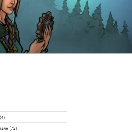
(4)
авян
(72)