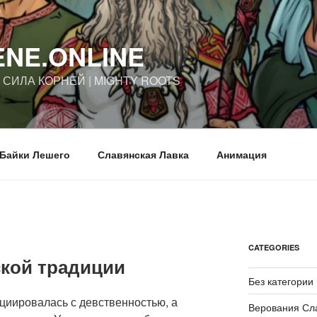
ENE.ONLINE
| СИЛА КОРНЕЙ | MIGHTY ROOTS
Байки Лешего
Славянская Лавка
Анимация
CATEGORIES
ской традиции
Без категории
циировалась с девственностью, а
Верования Сл