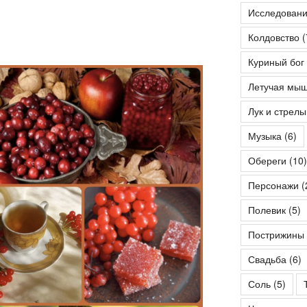
Исследован
Колдовство
(
Куриный бог
Летучая мы
Лук и стрелы
Музыка
(6)
Обереги
(10)
Персонажи
(
Полевик
(5)
Пострижины
Свадьба
(6)
Соль
(5)