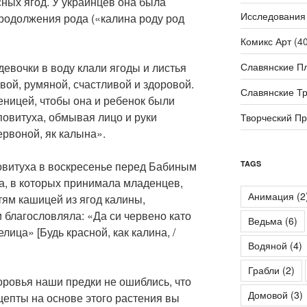
сных ягод. У украинцев она была
Исследования
продолжения рода («калина роду род
Комикс Арт
(40
Славянские П
девочки в воду клали ягоды и листья
вой, румяной, счастливой и здоровой.
Славянские Т
еницей, чтобы она и ребенок были
повитуха, обмывая лицо и руки
Творческий П
рвоной, як калына».
TAGS
овитуха в воскресенье перед Бабиным
а, в которых принимала младенцев,
Анимация
(2
ям кашицей из ягод калины,
и благословляла: «Да си червено като
Ведьма
(6)
лица» [Будь красной, как калина, /
Водяной
(4)
Грабли
(2)
оровья наши предки не ошиблись, что
Домовой
(3)
цепты на основе этого растения вы