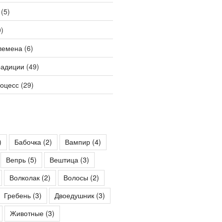
(5)
)
лемена
(6)
радиции
(49)
роцесс
(29)
)
Бабочка
(2)
Вампир
(4)
Вепрь
(5)
Вештица
(3)
Волколак
(2)
Волосы
(2)
Гребень
(3)
Двоедушник
(3)
Животные
(3)