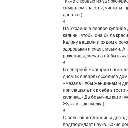
также с кровью из-за ярко-кра
символом красоты, чистоты, 
давала»).
ꏍ
На Украине в первое купание 
калины, чтобы она была краси
Калину вешали и рядом с рож
здоровыми и счастливыми. А 
роженицы, желала ей быть «че
ꏍ
В северной Болгарии бабка-п
днем (8 января) обходила дом
«мазала» лбы женщинам и дет
приглашала их к себе в гости 
калинка, / Да бръмчиш като пче
Жужжи, как пчелка].
ꏍ
С пользой ягод калины для зд
подтверждает наука. Какие ре