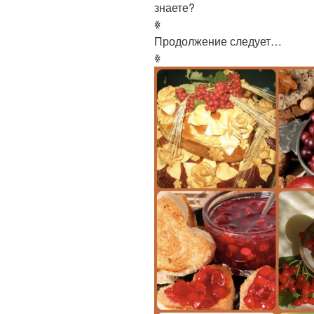
знаете?
ꏍ
Продолжение следует…
ꏍ