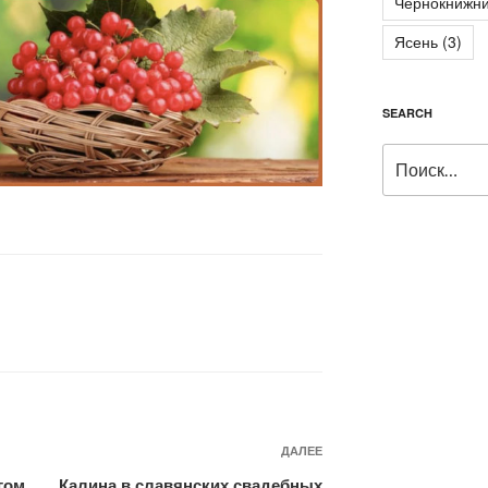
Чернокнижни
Ясень
(3)
SEARCH
Искать:
ДАЛЕЕ
Следующая
запись
гом
Калина в славянских свадебных