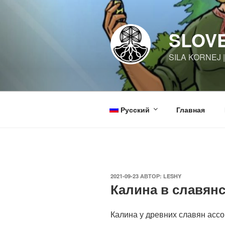
Перейти
к
содержимому
SLOV
SILA KORNEJ 
Русский
Главная
ОПУБЛИКОВАНО
2021-09-23
АВТОР:
LESHY
Калина в славян
Калина у древних славян ассо