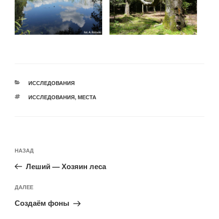
РУБРИКИ
ИССЛЕДОВАНИЯ
МЕТКИ
ИССЛЕДОВАНИЯ
,
МЕСТА
Навигация
Предыдущая
НАЗАД
по
запись:
записям
Леший — Хозяин леса
Следующая
ДАЛЕЕ
запись
Создаём фоны