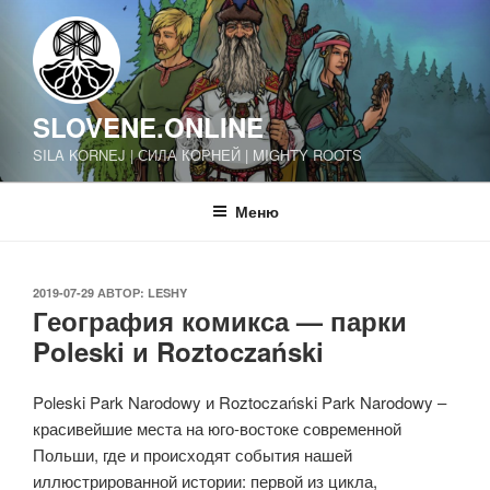
Перейти
к
содержимому
SLOVENE.ONLINE
SILA KORNEJ | СИЛА КОРНЕЙ | MIGHTY ROOTS
Меню
ОПУБЛИКОВАНО
2019-07-29
АВТОР:
LESHY
География комикса — парки
Poleski и Roztoczański
Poleski Park Narodowy и Roztoczański Park Narodowy –
красивейшие места на юго-востоке современной
Польши, где и происходят события нашей
иллюстрированной истории: первой из цикла,