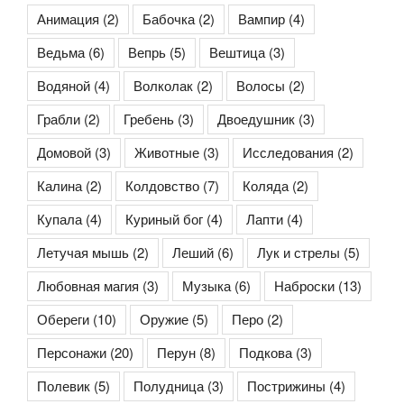
Анимация
(2)
Бабочка
(2)
Вампир
(4)
Ведьма
(6)
Вепрь
(5)
Вештица
(3)
Водяной
(4)
Волколак
(2)
Волосы
(2)
Грабли
(2)
Гребень
(3)
Двоедушник
(3)
Домовой
(3)
Животные
(3)
Исследования
(2)
Калина
(2)
Колдовство
(7)
Коляда
(2)
Купала
(4)
Куриный бог
(4)
Лапти
(4)
Летучая мышь
(2)
Леший
(6)
Лук и стрелы
(5)
Любовная магия
(3)
Музыка
(6)
Наброски
(13)
Обереги
(10)
Оружие
(5)
Перо
(2)
Персонажи
(20)
Перун
(8)
Подкова
(3)
Полевик
(5)
Полудница
(3)
Пострижины
(4)