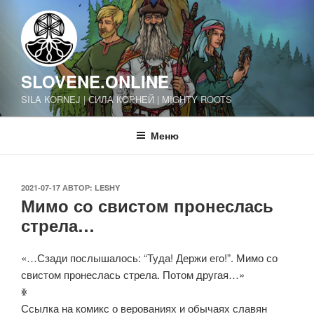
Перейти
к
содержимому
SLOVENE.ONLINE
SILA KORNEJ | СИЛА КОРНЕЙ | MIGHTY ROOTS
Меню
ОПУБЛИКОВАНО
2021-07-17
АВТОР:
LESHY
Мимо со свистом пронеслась
стрела…
«…Сзади послышалось: “Туда! Держи его!”. Мимо со
свистом пронеслась стрела. Потом другая…»
ꏍ
Ссылка на комикс о верованиях и обычаях славян