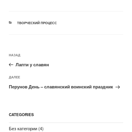
РУБРИКИ
ТВОРЧЕСКИЙ ПРОЦЕСС
Навигация
Предыдущая
НАЗАД
по
запись:
записям
Лапти у славян
Следующая
ДАЛЕЕ
запись
Перунов День – славянский воинский праздник
CATEGORIES
Без категории
(4)