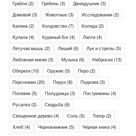
Грабли
(2)
Гребень
(3)
Двоедушник
(3)
Домовой
(3)
Животные
(3)
Исследования
(2)
Калина
(2)
Колдовство
(7)
Коляда
(2)
Купала
(4)
Куриный бог
(4)
Лапти
(4)
Летучая мышь
(2)
Леший
(6)
Лук и стрелы
(5)
Любовная магия
(3)
Музыка
(6)
Наброски
(13)
Обереги
(10)
Оружие
(5)
Перо
(2)
Персонажи
(20)
Перун
(8)
Подкова
(3)
Полевик
(5)
Полудница
(3)
Пострижины
(4)
Русалка
(2)
Свадьба
(6)
Священное дерево
(4)
Соль
(5)
Топор
(2)
Хлеб
(4)
Чернокнижник
(5)
Чёрная книга
(4)