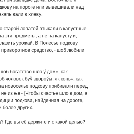
дкову на пороге или вывешивали над
акапывали в хлеву.
о старой лопатой втыкали в капустные
а эти предметы, а не на капусту и,
глазить урожай. В Полесье подкову
к приворотное средство, «шоб любили
шоб богатство шло ў дом», как
б чоловек буў здороўы, як конь», как
на новоселье подкову прибивали перед
а не из ње» [Чтобы счастье шло в дом, а
адиции подкова, найденная на дороге,
 более других.
? Где вы её держите и с какой целью?