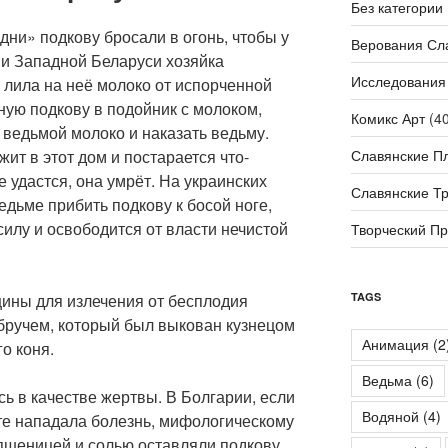
Без категории
дни» подкову бросали в огонь, чтобы у
Верования Сл
 и Западной Беларуси хозяйка
Исследования
 лила на неё молоко от испорченной
ную подкову в подойник с молоком,
Комикс Арт
(40
 ведьмой молоко и наказать ведьму.
Славянские П
ит в этот дом и постарается что-
не удастся, она умрёт. На украинских
Славянские Т
едьме прибить подкову к босой ноге,
силу и освободится от власти нечистой
Творческий П
TAGS
ины для излечения от бесплодия
ручем, который был выкован кузнецом
Анимация
(2
о коня.
Ведьма
(6)
ь в качестве жертвы. В Болгарии, если
Водяной
(4)
сте нападала болезнь, мифологическому
 пшеницей и солью оставляли подкову,