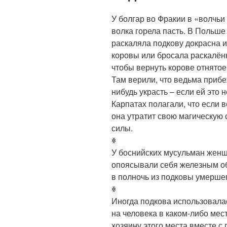
У болгар во Фракии в «волчьи 
волка горела пасть. В Польше
раскаляла подкову докрасна и
коровы или бросала раскалён
чтобы вернуть корове отнятое
Там верили, что ведьма прибеж
нибудь украсть – если ей это 
Карпатах полагали, что если в
она утратит свою магическую 
силы.
ꏍ
У боснийских мусульман женщ
опоясывали себя железным об
в полночь из подковы умершег
ꏍ
Иногда подкова использовалас
на человека в каком-либо ме
хозяину этого места вместе с