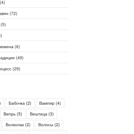
(4)
авян
(72)
(5)
)
лемена
(6)
радиции
(49)
роцесс
(29)
)
Бабочка
(2)
Вампир
(4)
Вепрь
(5)
Вештица
(3)
Волколак
(2)
Волосы
(2)