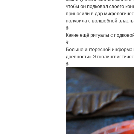
чтобы он подковал своего коня
приносили в дар мифологичес
полувила с волшебной власть
ꏍ
Какие ещё ритуалы с подково
ꏍ
Больше интересной информаци
древности» Этнолингвистическ
ꏍ