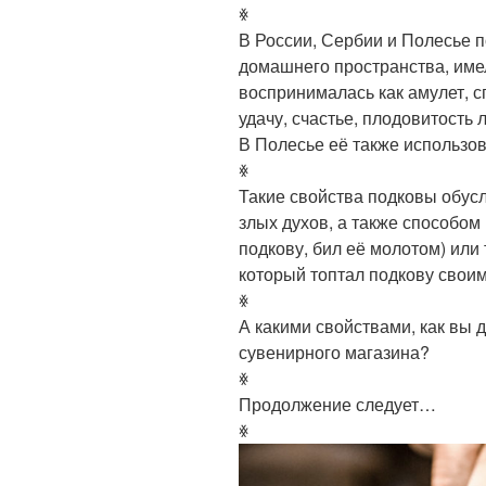
ꏍ
В России, Сербии и Полесье 
домашнего пространства, име
воспринималась как амулет, с
удачу, счастье, плодовитость
В Полесье её также использов
ꏍ
Такие свойства подковы обус
злых духов, а также способом
подкову, бил её молотом) или 
который топтал подкову своим
ꏍ
А какими свойствами, как вы 
сувенирного магазина?
ꏍ
Продолжение следует…
ꏍ