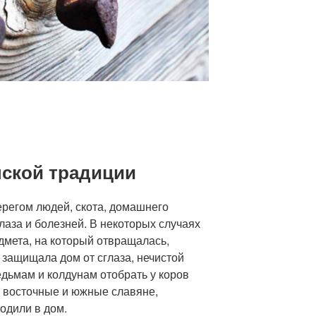
нской традиции
ерегом людей, скота, домашнего
лаза и болезней. В некоторых случаях
дмета, на который отвращалась,
а защищала дом от сглаза, нечистой
едьмам и колдунам отобрать у коров
и восточные и южные славяне,
ходили в дом.