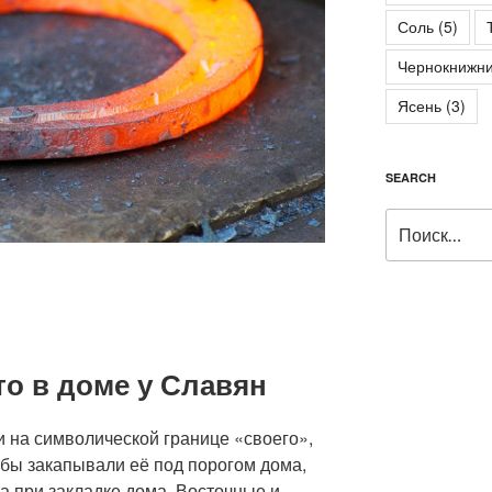
Соль
(5)
Чернокнижни
Ясень
(3)
SEARCH
Искать:
то в доме у Славян
 на символической границе «своего»,
бы закапывали её под порогом дома,
а при закладке дома. Восточные и