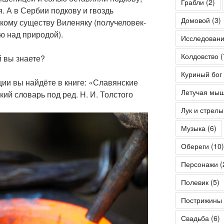
Грабли
(2)
. А в Сербии подкову и гвоздь
Домовой
(3)
кому существу Виленяку (получеловек-
ю над природой).
Исследован
Колдовство
(
й вы знаете?
Куриный бог
и вы найдёте в книге: «Славянские
Летучая мы
ий словарь под ред. Н. И. Толстого
Лук и стрелы
Музыка
(6)
Обереги
(10)
Персонажи
(
Полевик
(5)
Пострижины
Свадьба
(6)