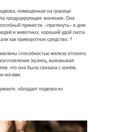
подкова, помещённая на границе
ла продуцирующее значение. Она
пособный принести, «притянуть» в дом
 людей и животных, хороший удой скота.
али как приворотное средство. ?
ловлены способностью железа отгонять
 изготовления (кузнец, выковывая
тем, что она была связана с конём,
и ногами.
думаете, обладает подкова из