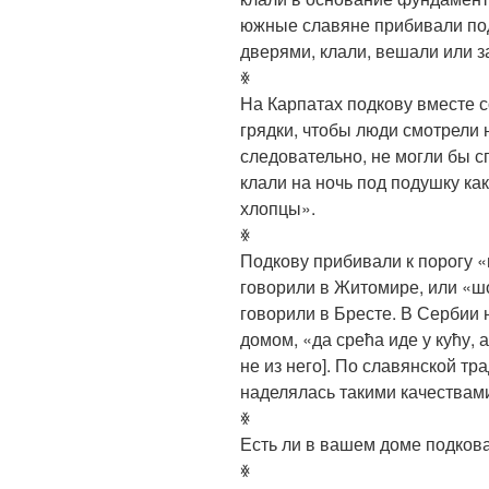
южные славяне прибивали по
дверями, клали, вешали или з
ꏍ
На Карпатах подкову вместе с
грядки, чтобы люди смотрели н
следовательно, не могли бы с
клали на ночь под подушку ка
хлопцы».
ꏍ
Подкову прибивали к порогу «
говорили в Житомире, или «шо
говорили в Бресте. В Сербии 
домом, «да срећа иде у кућу, 
не из него]. По славянской тр
наделялась такими качествами
ꏍ
Есть ли в вашем доме подкова
ꏍ