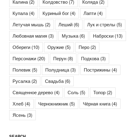
Калина
(2)
Колдовство
(7)
Коляда
(2)
Купала
(4)
Куриный бог
(4)
Лапти
(4)
Летучая мышь
(2)
Леший
(6)
Лук и стрелы
(5)
Любовная магия
(3)
Музыка
(6)
Наброски
(13)
Обереги
(10)
Оружие
(5)
Перо
(2)
Персонажи
(20)
Перун
(8)
Подкова
(3)
Полевик
(5)
Полудница
(3)
Пострижины
(4)
Русалка
(2)
Свадьба
(6)
Священное дерево
(4)
Соль
(5)
Топор
(2)
Хлеб
(4)
Чернокнижник
(5)
Чёрная книга
(4)
Ясень
(3)
SEARCH