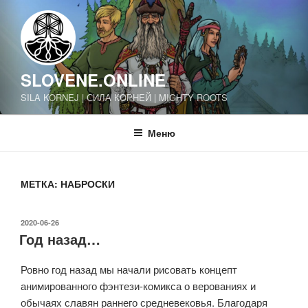
Перейти
к
содержимому
SLOVENE.ONLINE
SILA KORNEJ | СИЛА КОРНЕЙ | MIGHTY ROOTS
Меню
МЕТКА:
НАБРОСКИ
ОПУБЛИКОВАНО
2020-06-26
Год назад…
Ровно год назад мы начали рисовать концепт
анимированного фэнтези-комикса о верованиях и
обычаях славян раннего средневековья. Благодаря