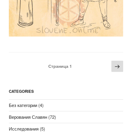
Пагинация
Сле
Страница
1
записей
стра
CATEGORIES
Без категории
(4)
Верования Славян
(72)
Исследования
(5)