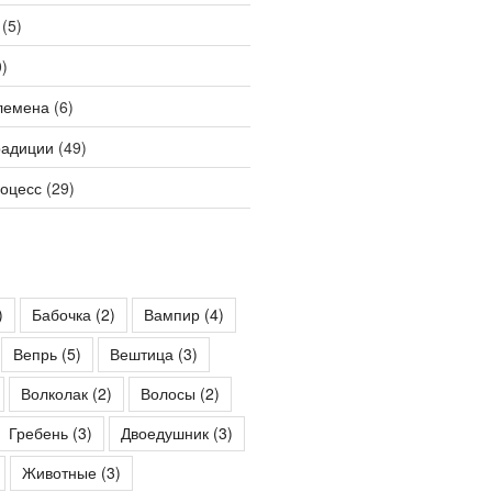
(5)
)
лемена
(6)
радиции
(49)
роцесс
(29)
)
Бабочка
(2)
Вампир
(4)
Вепрь
(5)
Вештица
(3)
Волколак
(2)
Волосы
(2)
Гребень
(3)
Двоедушник
(3)
Животные
(3)