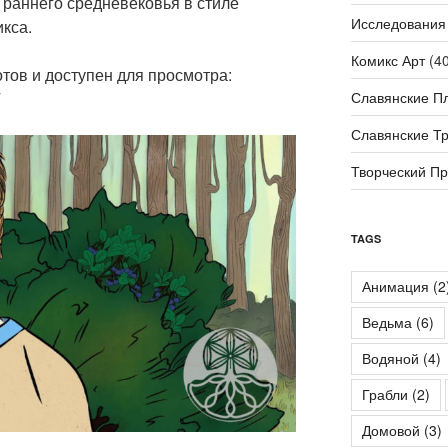
 раннего средневековья в стиле
Исследования
кса.
Комикс Арт
(40
тов и доступен для просмотра:
Славянские П
Славянские Т
Творческий П
TAGS
Анимация
(2
Ведьма
(6)
Водяной
(4)
Грабли
(2)
Домовой
(3)