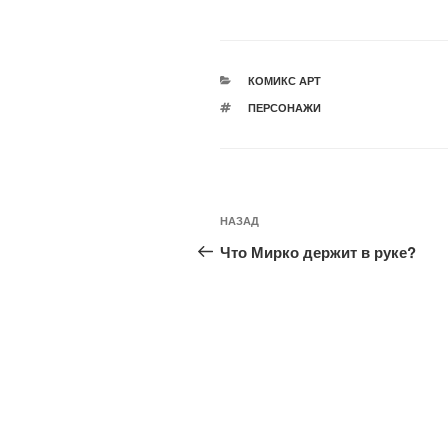
РУБРИКИ
КОМИКС АРТ
МЕТКИ
ПЕРСОНАЖИ
Навигация
Предыдущая
НАЗАД
по
запись:
Что Мирко держит в руке?
записям