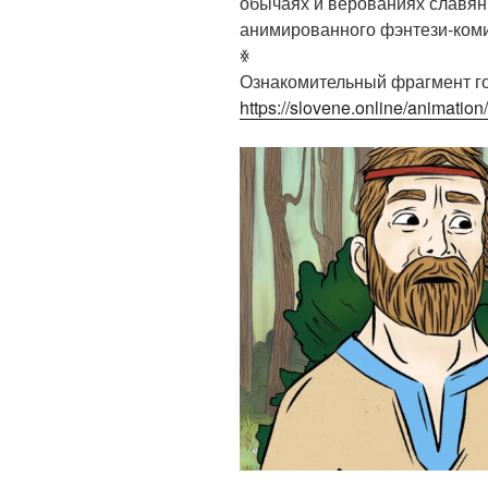
обычаях и верованиях славян
анимированного фэнтези-коми
ꏍ
Ознакомительный фрагмент го
https://slovene.online/animation/