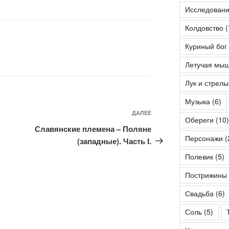
Исследован
Колдовство
(
Куриный бог
Летучая мы
Лук и стрелы
Музыка
(6)
ДАЛЕЕ
Следующая
Обереги
(10)
запись
Славянские племена – Поляне
Персонажи
(
(западные). Часть I.
Полевик
(5)
Пострижины
Свадьба
(6)
Соль
(5)