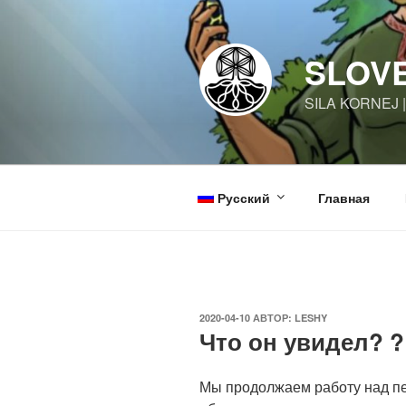
Перейти
к
содержимому
SLOV
SILA KORNEJ 
Русский
Главная
ОПУБЛИКОВАНО
2020-04-10
АВТОР:
LESHY
Что он увидел? ?
Мы продолжаем работу над пе